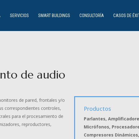
SERVICIOS
A
SERVICIOS
SMART BUILDINGS
CONSULTORÍA
CASOS DE ÉXI
ento de audio
monitores de pared, frontales y/o
Productos
us correspondientes controles,
ntrales para el procesamiento de
Parlantes, Amplificadore
onizadores, reproductores,
Micrófonos, Procesadore
Compresores Dinámicos,