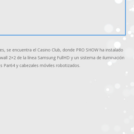
nes, se encuentra el Casino Club, donde PRO SHOW ha instalado
all 2×2 de la línea Samsung FullHD y un sistema de iluminación
es Par64 y cabezales móviles robotizados.