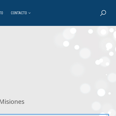
DOS
TO
CONTACTO
 Misiones